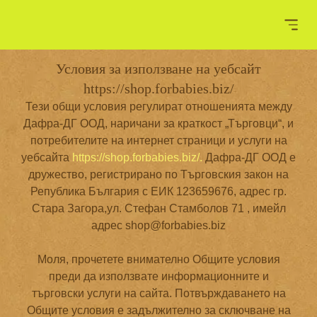
Условия за използване на уебсайт
https://shop.forbabies.biz/
Тези общи условия регулират отношенията между
Дафра-ДГ ООД, наричани за краткост „Търговци“, и
потребителите на интернет страници и услуги на
уебсайта
https://shop.forbabies.biz/.
Дафра-ДГ ООД е
дружество, регистрирано по Търговския закон на
Република България с ЕИК 123659676, адрес гр.
Стара Загора,ул. Стефан Стамболов 71 , имейл
адрес
shop@forbabies.biz
Моля, прочетете внимателно Общите условия
преди да използвате информационните и
търговски услуги на сайта. Потвърждаването на
Общите условия е задължително за сключване на