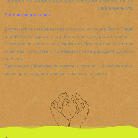
защита на потребителите, с подробни контакти на
сайтовете им.
Условия за доставка:
Доставката се извършва чрез куриерски услуги на Еконт, Спиди
или BOXNOW адрес на потребителя или до офис на куриера.
Разходите за доставка се покриват от Потребителя, освен при
стоки над 70лв., когато Търговецът поема разходите до офис
на Еконт.
Търговецът обработва поръчките в срок от 1-3 работни дни,
освен при специални условия, посочени на сайта.