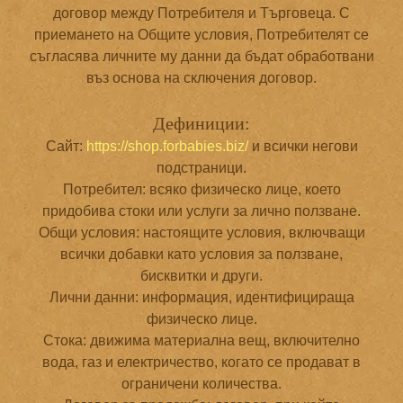
договор между Потребителя и Търговеца. С
приемането на Общите условия, Потребителят се
съгласява личните му данни да бъдат обработвани
въз основа на сключения договор.
Дефиниции:
Сайт:
https://shop.forbabies.biz/
и всички негови
подстраници.
Потребител: всяко физическо лице, което
придобива стоки или услуги за лично ползване.
Общи условия: настоящите условия, включващи
всички добавки като условия за ползване,
бисквитки и други.
Лични данни: информация, идентифицираща
физическо лице.
Стока: движима материална вещ, включително
вода, газ и електричество, когато се продават в
ограничени количества.