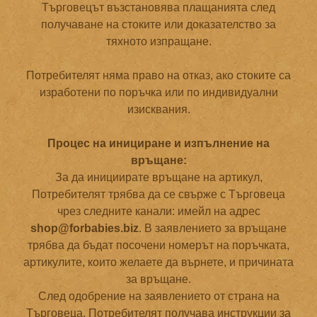
Търговецът възстановява плащанията след
получаване на стоките или доказателство за
тяхното изпращане.
Потребителят няма право на отказ, ако стоките са
изработени по поръчка или по индивидуални
изисквания.
Процес на инициране и изпълнение на
връщане:
За да инициирате връщане на артикул,
Потребителят трябва да се свърже с Търговеца
чрез следните канали: имейл на адрес
shop@forbabies.biz
. В заявлението за връщане
трябва да бъдат посочени номерът на поръчката,
артикулите, които желаете да върнете, и причината
за връщане.
След одобрение на заявлението от страна на
Търговеца, Потребителят получава инструкции за