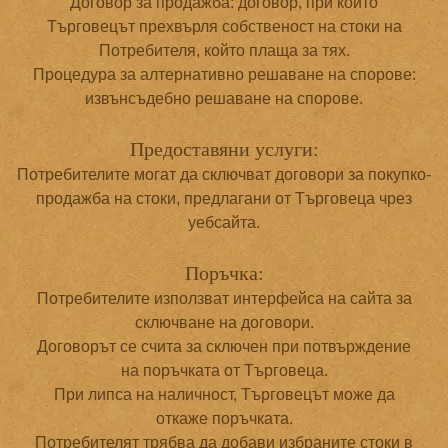
Договор за продажба: договор, при който
Търговецът прехвърля собственост на стоки на
Потребителя, който плаща за тях.
Процедура за алтернативно решаване на спорове:
извънсъдебно решаване на спорове.
Предоставяни услуги:
Потребителите могат да сключват договори за покупко-
продажба на стоки, предлагани от Търговеца чрез
уебсайта.
Поръчка:
Потребителите използват интерфейса на сайта за
сключване на договори.
Договорът се счита за сключен при потвърждение
на поръчката от Търговеца.
При липса на наличност, Търговецът може да
откаже поръчката.
Потребителят трябва да добави избраните стоки в