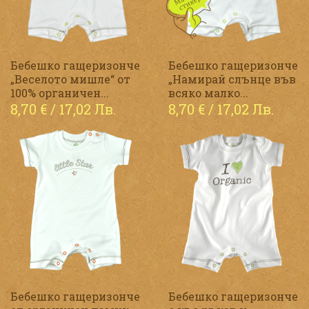
Бебешко гащеризонче
Бебешко гащеризонче
„Веселото мишле“ от
„Намирай слънце във
100% органичен...
всяко малко...
8,70
€
/ 17,02 Лв.
8,70
€
/ 17,02 Лв.
Бебешко гащеризонче
Бебешко гащеризонче