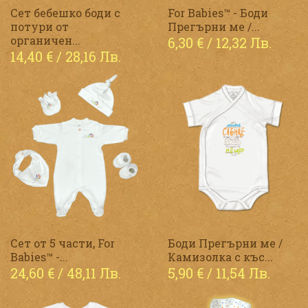
Сет бебешко боди с
For Babies™ - Боди
потури от
Прегърни ме /...
органичен...
6,30
€
/ 12,32 Лв.
14,40
€
/ 28,16 Лв.
Сет от 5 части, For
Боди Прегърни ме /
Babies™ -...
Камизолка с къс...
24,60
€
/ 48,11 Лв.
5,90
€
/ 11,54 Лв.