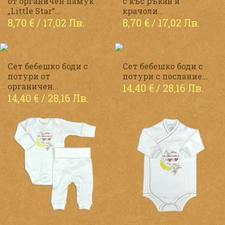
от органичен памук
с къс ръкав и
„Little Star“...
крачоли...
8,70
€
/ 17,02 Лв.
8,70
€
/ 17,02 Лв.
Сет бебешко боди с
Сет бебешко боди с
потури от
потури с послание...
органичен...
14,40
€
/ 28,16 Лв.
14,40
€
/ 28,16 Лв.