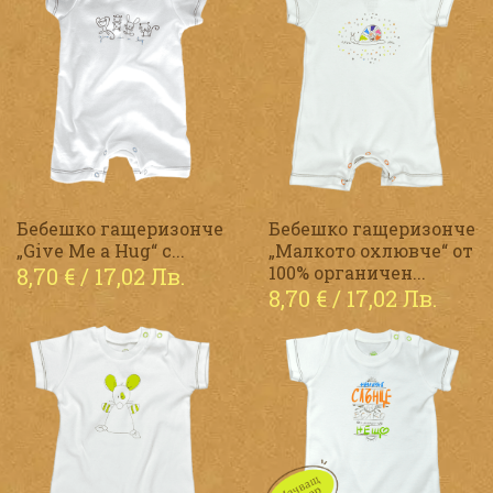
Бебешко гащеризонче
Бебешко гащеризонче
„Give Me a Hug“ с...
„Малкото охлювче“ от
100% органичен...
8,70
€
/ 17,02 Лв.
8,70
€
/ 17,02 Лв.