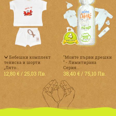
🦀 Бебешки комплект
"Моите първи дрешки
тениска и шорти
" - Лимитирана
„Лято...
Серия...
12,80
€
/ 25,03 Лв.
38,40
€
/ 75,10 Лв.