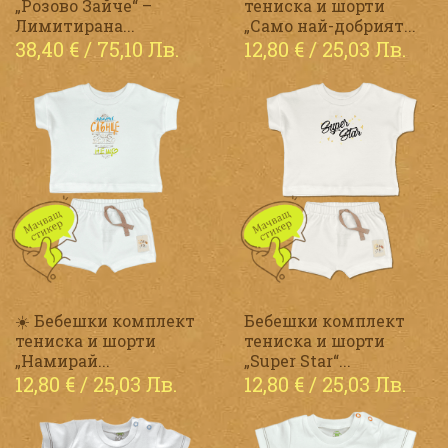
„Розово Зайче“ –
тениска и шорти
Лимитирана...
„Само най-добрият...
38,40
€
/ 75,10 Лв.
12,80
€
/ 25,03 Лв.
☀️ Бебешки комплект
Бебешки комплект
тениска и шорти
тениска и шорти
„Намирай...
„Super Star“...
12,80
€
/ 25,03 Лв.
12,80
€
/ 25,03 Лв.