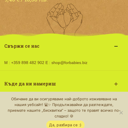
Свържи се нас
М : +359 898 482 902 Е :
shop@forbabies.biz
Къде да ни намериш
Обичаме да ви осигуряваме най-доброто изживяване на
нашия уебсайт! 💻✨ Продължавайки да разглеждате,
Работно време
приемате нашите „бисквитки“ – защото те правят всичко по-
0
сладко! 🍪
© 2026 shop.forbabies.biz · Общите условия и
Да, разбира се :)