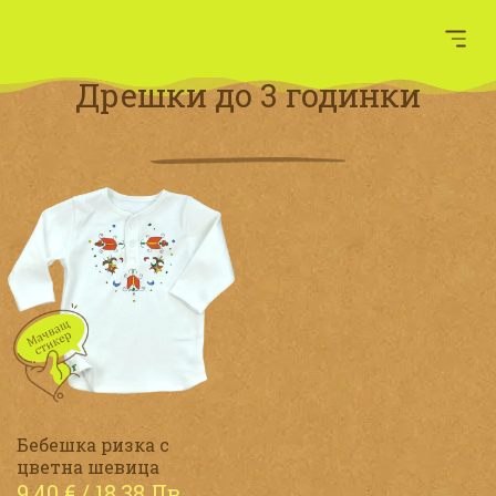
Дрешки до 3 годинки
Бебешка ризка с
цветна шевица
9,40
€
/ 18,38 Лв.