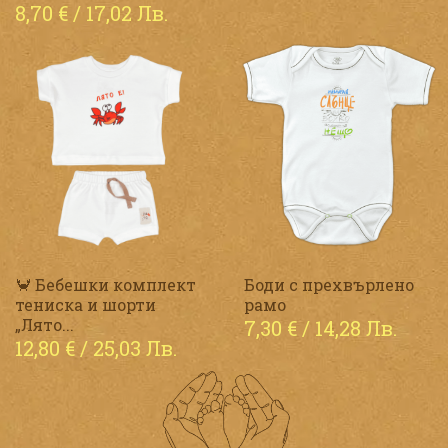
8,70
€
/ 17,02 Лв.
🦀 Бебешки комплект
Боди с прехвърлено
тениска и шорти
рамо
„Лято...
7,30
€
/ 14,28 Лв.
12,80
€
/ 25,03 Лв.