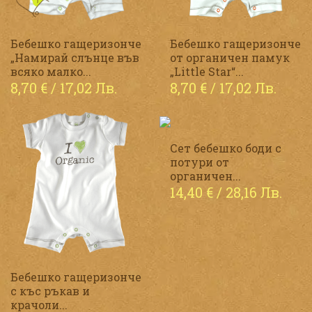
Бебешко гащеризонче
Бебешко гащеризонче
„Намирай слънце във
от органичен памук
всяко малко...
„Little Star“...
8,70
€
/ 17,02 Лв.
8,70
€
/ 17,02 Лв.
Сет бебешко боди с
потури от
органичен...
14,40
€
/ 28,16 Лв.
Бебешко гащеризонче
с къс ръкав и
крачоли...