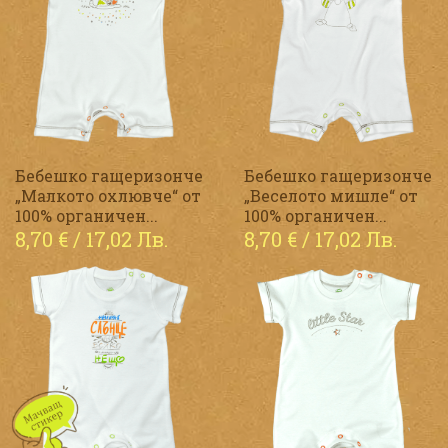
Бебешко гащеризонче
Бебешко гащеризонче
„Малкото охлювче“ от
„Веселото мишле“ от
100% органичен...
100% органичен...
8,70
€
/ 17,02 Лв.
8,70
€
/ 17,02 Лв.