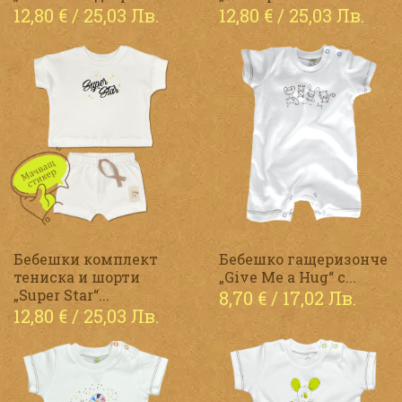
12,80
€
/ 25,03 Лв.
12,80
€
/ 25,03 Лв.
Бебешки комплект
Бебешко гащеризонче
тениска и шорти
„Give Me a Hug“ с...
„Super Star“...
8,70
€
/ 17,02 Лв.
12,80
€
/ 25,03 Лв.